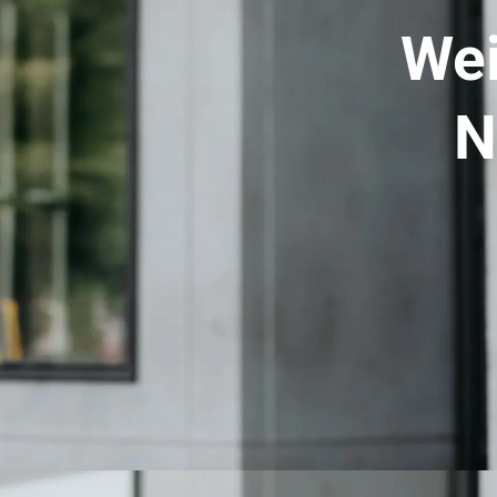
Wei
N