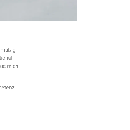
elmäßig
tional
sie mich
petenz,